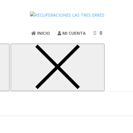
eo Yashica Super 40 K
0
INICIO
MI CUENTA
eo Yashica Super 40 K
 nosotros por teléfono o por whatsApp: 615 443 830