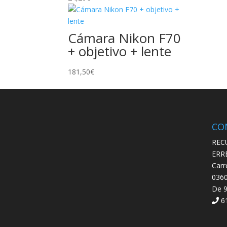
Cámara Nikon F70
+ objetivo + lente
181,50
€
CO
REC
ERR
Carr
0360
De 9
61