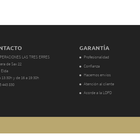
NTACTO
GARANTÍA
PERACIONES LAS TRES ERRES
Profesionalidad
tera de Sax 22
Confianza
 Elda
Hacemos envios
a 13:30h y de 16 a 19:30h
Atención al cliente
5 443 830
Acorde a la LOPD