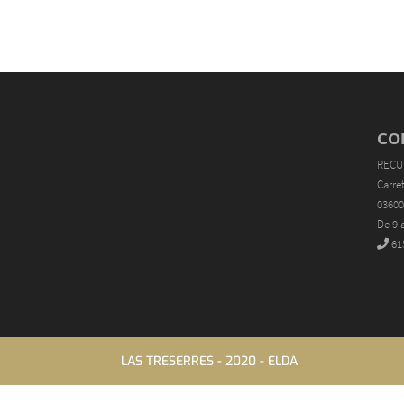
CO
RECU
Carre
03600
De 9 
61
LAS TRESERRES - 2020 - ELDA