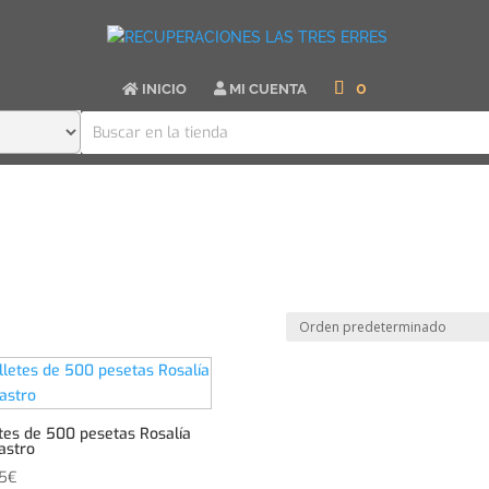
0
INICIO
MI CUENTA
etes de 500 pesetas Rosalía
astro
5
€