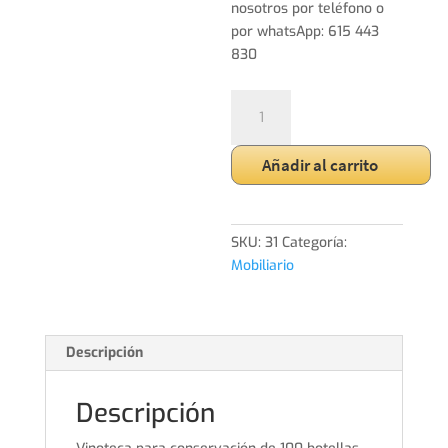
nosotros por teléfono o
por whatsApp: 615 443
830
Vinoteca
100
botellas
Añadir al carrito
cantidad
SKU:
31
Categoría:
Mobiliario
Descripción
Descripción