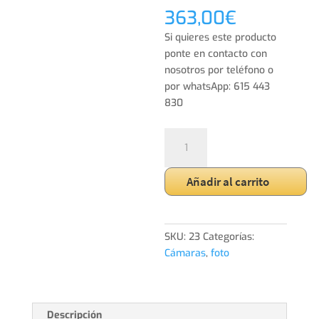
363,00
€
Si quieres este producto
ponte en contacto con
nosotros por teléfono o
por whatsApp: 615 443
830
Objetivo
Canon
LENS
Añadir al carrito
EF
50
mm
cantidad
SKU:
23
Categorías:
Cámaras
,
foto
Descripción