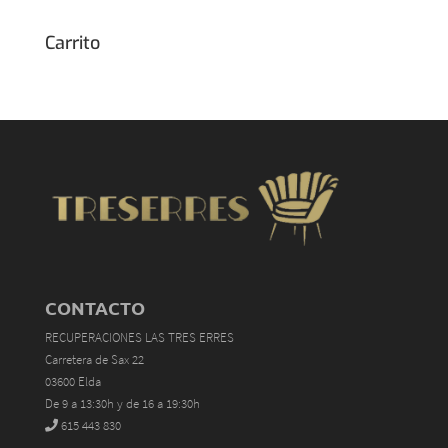
Carrito
CONTACTO
RECUPERACIONES LAS TRES ERRES
Carretera de Sax 22
03600 Elda
De 9 a 13:30h y de 16 a 19:30h
615 443 830