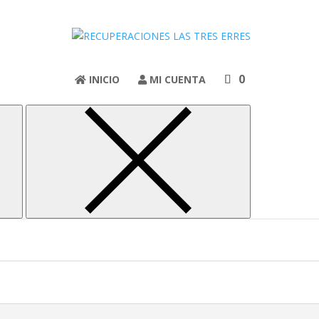
onio
0
INICIO
MI CUENTA
 nosotros por teléfono o por whatsApp: 615 443 830