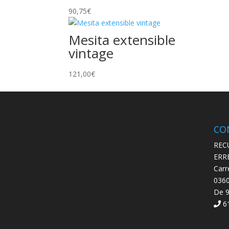
90,75
€
Mesita extensible
vintage
121,00
€
CO
REC
ERR
Carr
0360
De 9
61