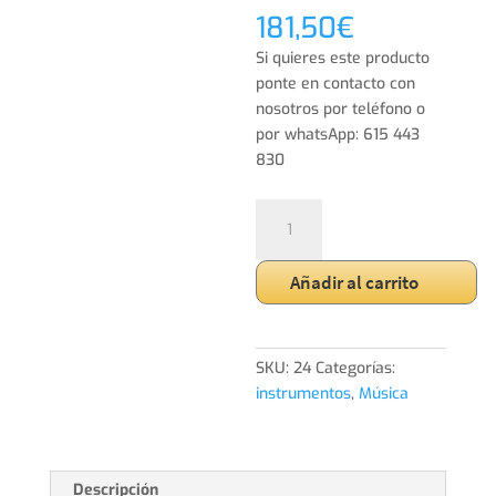
181,50
€
Si quieres este producto
ponte en contacto con
nosotros por teléfono o
por whatsApp: 615 443
830
Guitarra
eléctrica
Washburn
Añadir al carrito
cantidad
SKU:
24
Categorías:
instrumentos
,
Música
Descripción