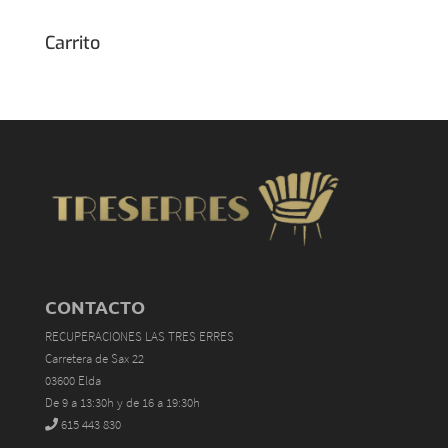
Carrito
CONTACTO
RECUPERACIONES LAS TRES ERRES
Carretera de Sax 22
03600 Elda
De 9 a 13:30h y de 16 a 19:30h
615 443 830