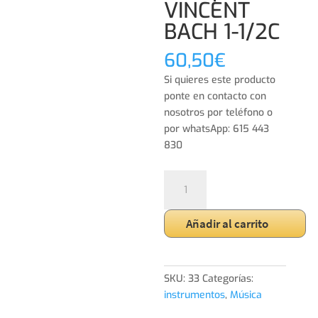
VINCENT
BACH 1-1/2C
60,50
€
Si quieres este producto
ponte en contacto con
nosotros por teléfono o
por whatsApp: 615 443
830
Boquilla
para
trompeta
Añadir al carrito
VINCENT
BACH
1-
1/2C
SKU:
33
Categorías:
cantidad
instrumentos
,
Música