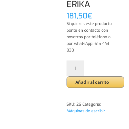
ERIKA
181,50
€
Si quieres este producto
ponte en contacto con
nosotros por teléfono o
por whatsApp: 615 443
830
Antigua
máquina
de
Añadir al carrito
escribir
ERIKA
cantidad
SKU:
26
Categoría:
Máquinas de escribir