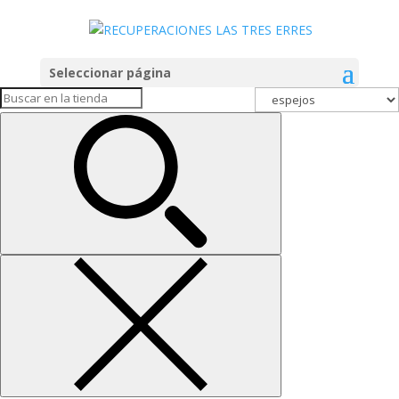
Inicio
/
Mobiliario
/ espejos
Seleccionar página
espejos
Mostrando el único resultado
Espejo con marco rocoso
antiguo
151,25
€
Carrito
Filtrar por precio
Precio
Precio